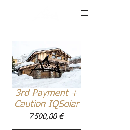
CHALET DE LUXE
-
TIGNES 2100m
3rd Payment +
Caution IQSolar
Prix
7 500,00 €